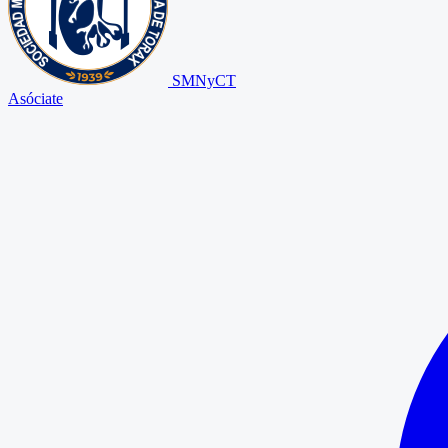
SMNyCT
Asóciate