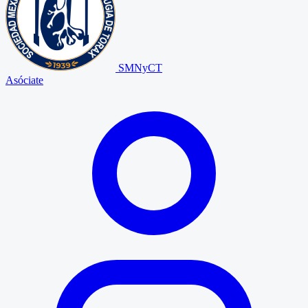
SMNyCT
Asóciate