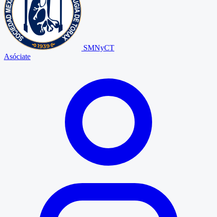
SMNyCT
Asóciate