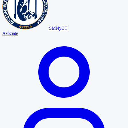
SMNyCT
Asóciate