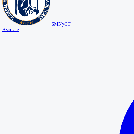
SMNyCT
Asóciate