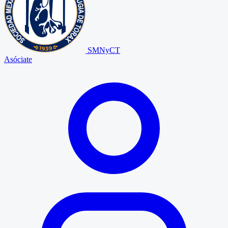
SMNyCT
Asóciate