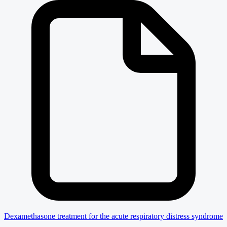
Dexamethasone treatment for the acute respiratory distress syndrome