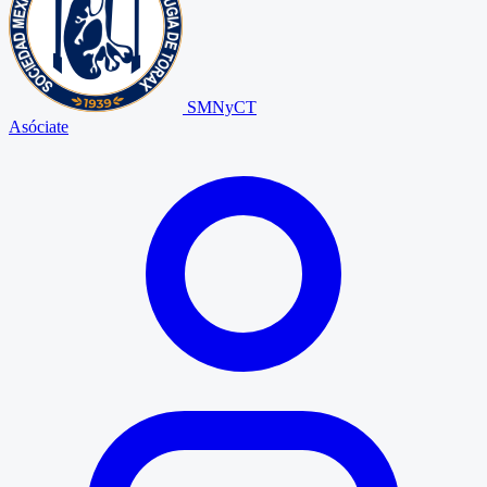
SMNyCT
Asóciate