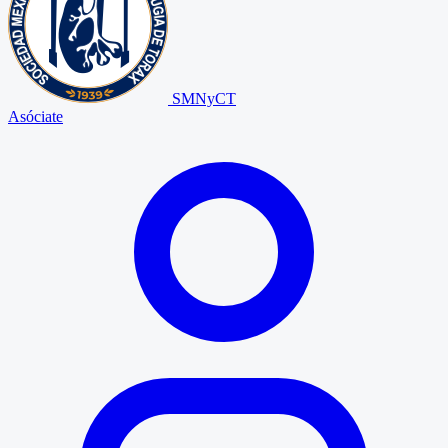
SMNyCT
Asóciate