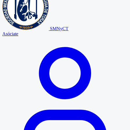
SMNyCT
Asóciate