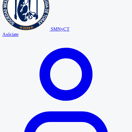
SMNyCT
Asóciate