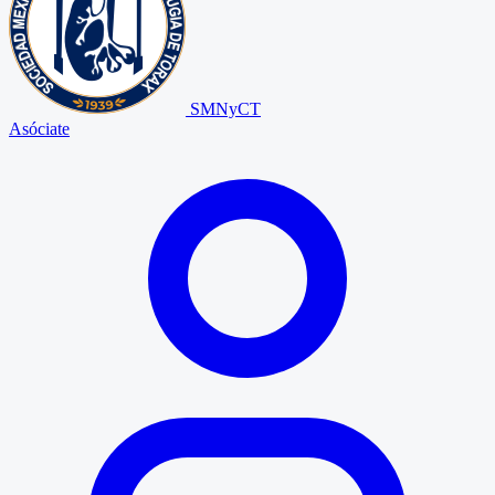
SMNyCT
Asóciate