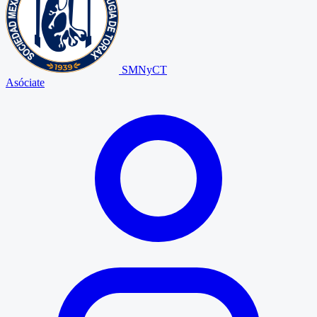
SMNyCT
Asóciate