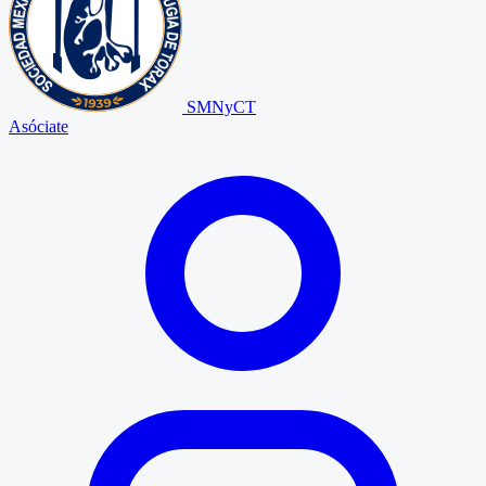
SMNyCT
Asóciate