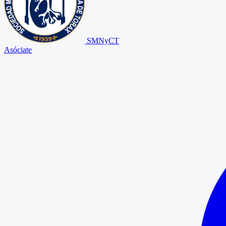
SMNyCT
Asóciate