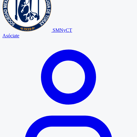
SMNyCT
Asóciate