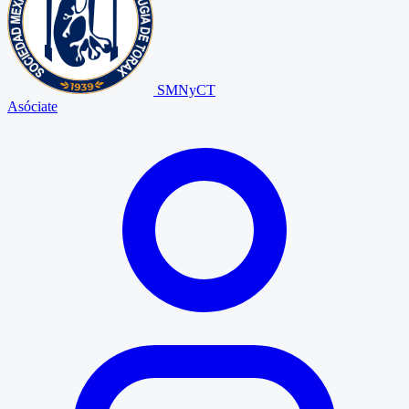
SMNyCT
Asóciate