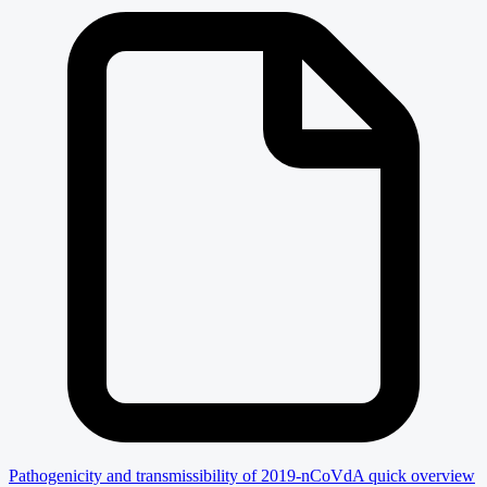
Pathogenicity and transmissibility of 2019-nCoVdA quick overview