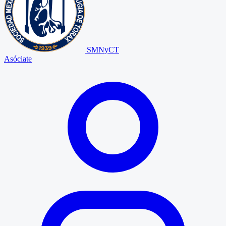
SMNyCT
Asóciate