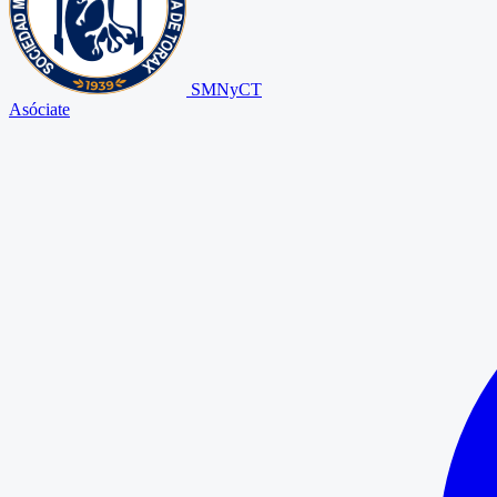
SMNyCT
Asóciate