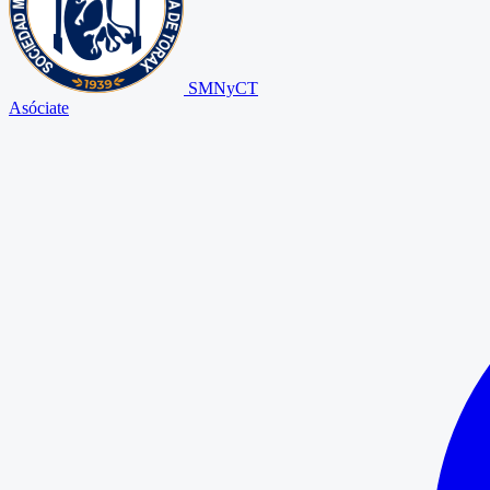
SMNyCT
Asóciate