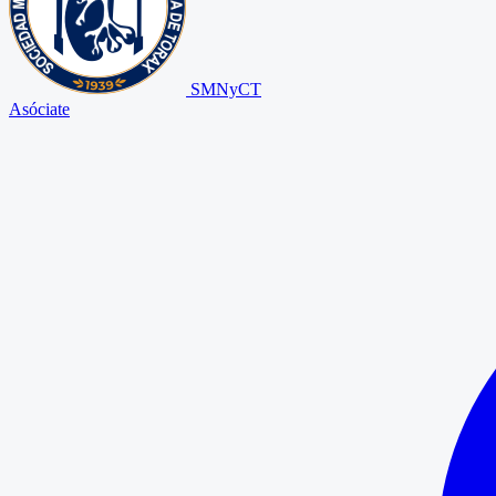
SMNyCT
Asóciate