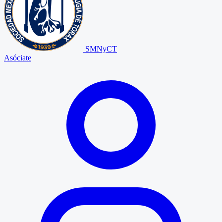
SMNyCT
Asóciate