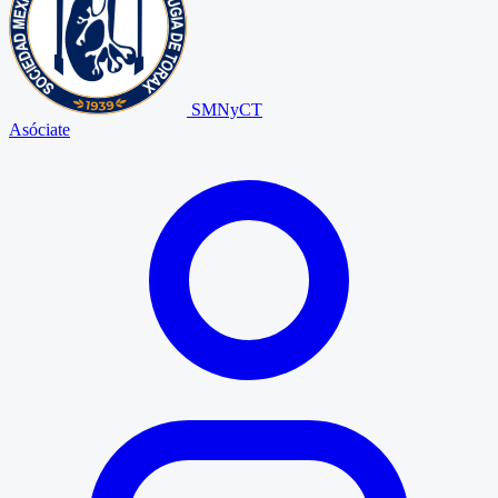
SMNyCT
Asóciate