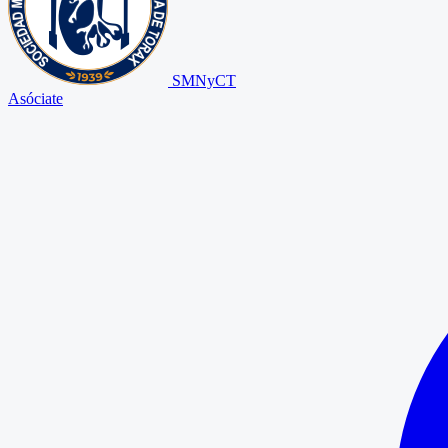
SMNyCT
Asóciate