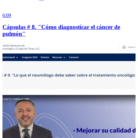
6:09
Cápsulas # 8. "Cómo diagnosticar el cáncer de
pulmón"