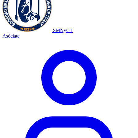
SMNyCT
Asóciate