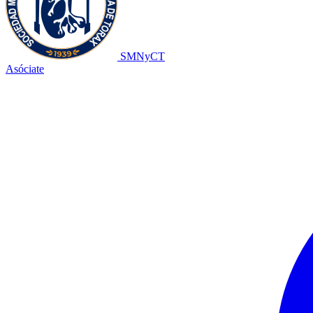
SMNyCT
Asóciate