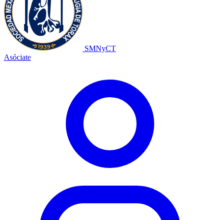
SMNyCT
Asóciate