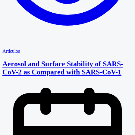
Artículos
Aerosol and Surface Stability of SARS-
CoV-2 as Compared with SARS-CoV-1