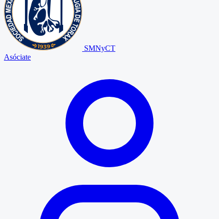
SMNyCT
Asóciate