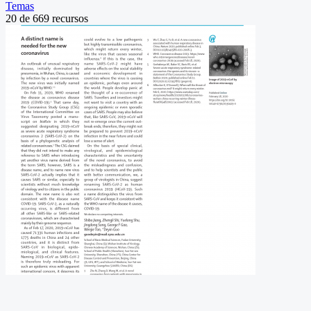
Temas
20
de
669
recursos