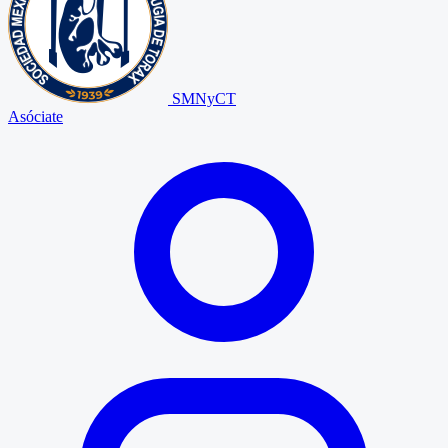
SMNyCT
Asóciate