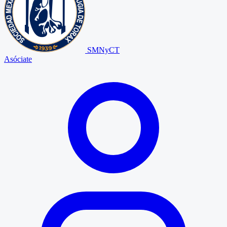
SMNyCT
Asóciate