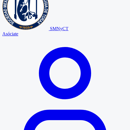
SMNyCT
Asóciate